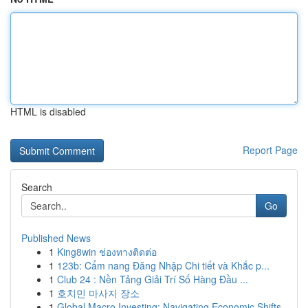
HTML is disabled
Report Page
Search
Go
Published News
1
King8win ช่องทางติดต่อ
1
123b: Cẩm nang Đăng Nhập Chi tiết và Khắc p...
1
Club 24 : Nền Tảng Giải Trí Số Hàng Đầu ...
1
호치민 마사지 장소
1
Global Macro Investing: Navigating Economic Shifts