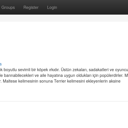
Groups
Register
Login
s
 boyutlu sevimli bir köpek ırkıdır. Üstün zekaları, sadakatleri ve oyunc
e de barınabilecekleri ve aile hayatına uygun oldukları için popülerdirler. M
. Maltese kelimesinin sonuna Terrier kelimesini ekleyenlerin aksine