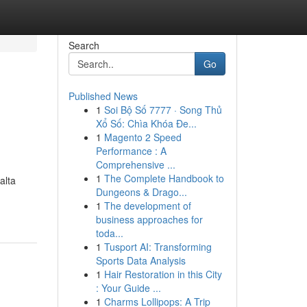
Search
Go
Published News
1
Soi Bộ Số 7777 · Song Thủ
Xổ Số: Chìa Khóa Đe...
1
Magento 2 Speed
Performance : A
Comprehensive ...
u
1
The Complete Handbook to
alta
Dungeons & Drago...
1
The development of
business approaches for
toda...
1
Tusport AI: Transforming
Sports Data Analysis
1
Hair Restoration in this City
: Your Guide ...
1
Charms Lollipops: A Trip