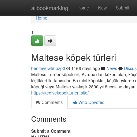
Home
allbookmarking
Home
New
Submit
Home
1
Maltese köpek türleri
bentley0w50ozp0
1166 days ago
News
Discus
Maltese Terrier köpekleri, Avrupa’dan köken alan, küçük
kişilikleri ile tanınırlar. Bu mini köpekler, küçük evlerd
köpeği veya Maltese yaklaşık 2800 yıl öncesine dayanır
https://kedivekopekturleri.site/
Comments
Who Upvoted
Comments
Submit a Comment