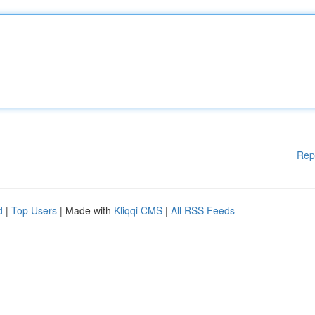
Rep
d
|
Top Users
| Made with
Kliqqi CMS
|
All RSS Feeds