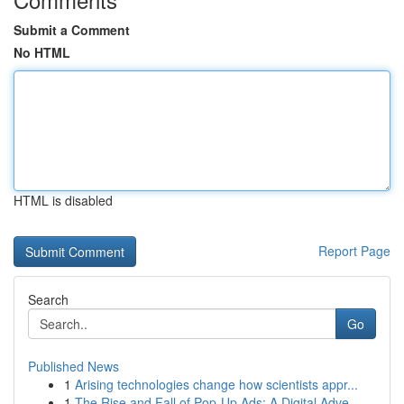
Submit a Comment
No HTML
HTML is disabled
Report Page
Search
Go
Published News
1
Arising technologies change how scientists appr...
1
The Rise and Fall of Pop-Up Ads: A Digital Adve...