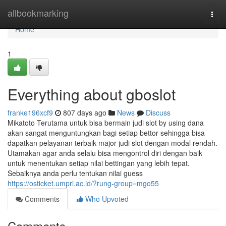
Home
allbookmarking
Togg
navi
Home
1
Everything about gboslot
franke196xcf9
807 days ago
News
Discuss
Mikatoto Terutama untuk bisa bermain judi slot by using dana
akan sangat menguntungkan bagi setiap bettor sehingga bisa
dapatkan pelayanan terbaik major judi slot dengan modal rendah.
Utamakan agar anda selalu bisa mengontrol diri dengan baik
untuk menentukan setiap nilai bettingan yang lebih tepat.
Sebaiknya anda perlu tentukan nilai guess
https://osticket.umpri.ac.id/?rung-group=mgo55
Comments
Who Upvoted
Comments