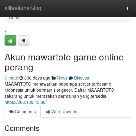
Home
allbookmarking
Togg
navi
Home
1
Akun mawartoto game online
perang
climate
806 days ago
News
Discuss
MAWARTOTO menawarkan beberapa server terbesar di
Indonesia untuk bermain slot gacor. Daftar MAWARTOTO
sekarang untuk merasakan permainan yang tersedia.
https://206.189.43.88/
Comments
Who Upvoted
Comments