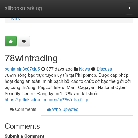
Home
allbookmarking
Togg
navi
Home
1
78wintrading
benjamin3c07clu5
677 days ago
News
Discuss
78win sòng bạc trực tuyến uy tín tại Philippines. Được cấp phép
hoạt động an toàn, minh bạch bởi các tổ chức cờ bạc thế giới bởi
bộ công thương, Pagcor, Isle of Man, Cagayan, National Cyber
Security Centre. Đăng ký mới +78k vào tài khoản
https://getinkspired.com/en/u/78wintrading/
Comments
Who Upvoted
Comments
Submit a Comment