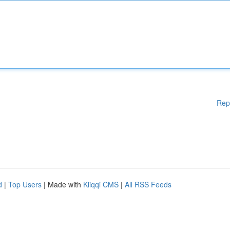
Rep
d
|
Top Users
| Made with
Kliqqi CMS
|
All RSS Feeds