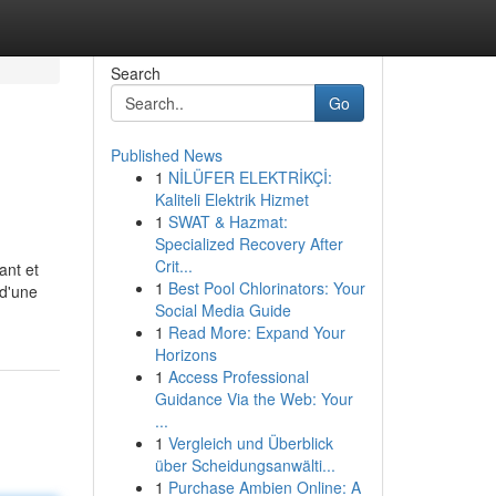
Search
Go
Published News
1
NİLÜFER ELEKTRİKÇİ:
Kaliteli Elektrik Hizmet
1
SWAT & Hazmat:
Specialized Recovery After
Crit...
ant et
1
Best Pool Chlorinators: Your
 d'une
Social Media Guide
1
Read More: Expand Your
Horizons
1
Access Professional
Guidance Via the Web: Your
...
1
Vergleich und Überblick
über Scheidungsanwälti...
1
Purchase Ambien Online: A