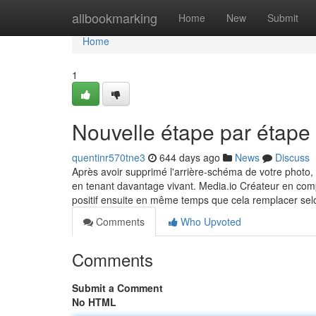
Home
allbookmarking
Home
New
Submit
Home
1
Nouvelle étape par étape
quentinr570tne3
644 days ago
News
Discuss
Après avoir supprimé l'arrière-schéma de votre photo,
en tenant davantage vivant. Media.io Créateur en co
positif ensuite en même temps que cela remplacer sel
Comments
Who Upvoted
Comments
Submit a Comment
No HTML