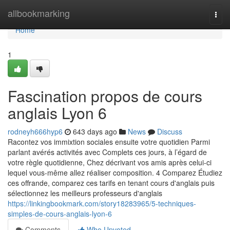
Home
allbookmarking
Togg
navi
Home
1
Fascination propos de cours
anglais Lyon 6
rodneyh666hyp6
643 days ago
News
Discuss
Racontez vos immixtion sociales ensuite votre quotidien Parmi
parlant avérés activités avec Complets ces jours, à l’égard de
votre règle quotidienne, Chez décrivant vos amis après celui-ci
lequel vous-même allez réaliser composition. 4 Comparez Étudiez
ces offrande, comparez ces tarifs en tenant cours d'anglais puis
sélectionnez les meilleurs professeurs d'anglais
https://linkingbookmark.com/story18283965/5-techniques-
simples-de-cours-anglais-lyon-6
Comments
Who Upvoted