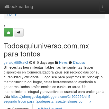
Home
allbookmarking
Togg
navi
Home
1
Todoaquiuniverso.com.mx
para tontos
geraldy085xek2
610 days ago
News
Discuss
Si necesitas herramientas fiables, las herramientas Truper
disponibles en Comercializadora Zeus son reconocidas por su
durabilidad y eficiencia. Luego sea para proyectos de bricolaje o
mantenimiento del hogar, estas herramientas te ayudarán a
ganar resultados profesionales en cualquier tarea. Un
mantenimiento integral y preventivo es esencial para prolongar la
vida
https://johnnygpvbg.dgbloggers.com/31922299/el-5-
segundo-truco-para-tipodepestanasextensiones-com-mx
Comments
Who Upvoted