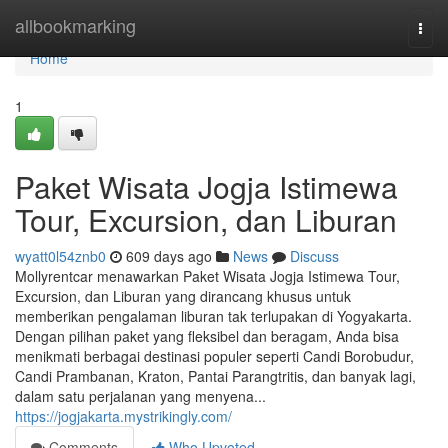
Home
allbookmarking
Togg
navi
Home
1
Paket Wisata Jogja Istimewa
Tour, Excursion, dan Liburan
wyatt0l54znb0
609 days ago
News
Discuss
Mollyrentcar menawarkan Paket Wisata Jogja Istimewa Tour,
Excursion, dan Liburan yang dirancang khusus untuk
memberikan pengalaman liburan tak terlupakan di Yogyakarta.
Dengan pilihan paket yang fleksibel dan beragam, Anda bisa
menikmati berbagai destinasi populer seperti Candi Borobudur,
Candi Prambanan, Kraton, Pantai Parangtritis, dan banyak lagi,
dalam satu perjalanan yang menyena...
https://jogjakarta.mystrikingly.com/
Comments
Who Upvoted