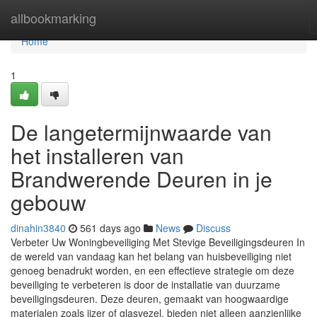
Home
allbookmarking
Home
1
De langetermijnwaarde van
het installeren van
Brandwerende Deuren in je
gebouw
dinahin3840
561 days ago
News
Discuss
Verbeter Uw Woningbeveiliging Met Stevige Beveiligingsdeuren In
de wereld van vandaag kan het belang van huisbeveiliging niet
genoeg benadrukt worden, en een effectieve strategie om deze
beveiliging te verbeteren is door de installatie van duurzame
beveiligingsdeuren. Deze deuren, gemaakt van hoogwaardige
materialen zoals ijzer of glasvezel, bieden niet alleen aanzienlijke