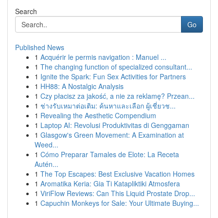
Search
Go
Published News
1
Acquérir le permis navigation : Manuel ...
1
The changing function of specialized consultant...
1
Ignite the Spark: Fun Sex Activities for Partners
1
HH88: A Nostalgic Analysis
1
Czy płacisz za jakość, a nie za reklamę? Przean...
1
ช่างรับเหมาต่อเติม: ค้นหาและเลือก ผู้เชี่ยวช...
1
Revealing the Aesthetic Compendium
1
Laptop AI: Revolusi Produktivitas di Genggaman
1
Glasgow's Green Movement: A Examination at
Weed...
1
Cómo Preparar Tamales de Elote: La Receta
Autén...
1
The Top Escapes: Best Exclusive Vacation Homes
1
Aromatika Keria: Gia Ti Katapliktiki Atmosfera
1
ViriFlow Reviews: Can This Liquid Prostate Drop...
1
Capuchin Monkeys for Sale: Your Ultimate Buying...