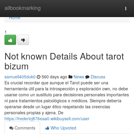
Home
allbookmarking
Togg
navi
Home
1
Not known Details About tarot
bizum
samuell405duk0
560 days ago
News
Discuss
Es crucial recordar que aunque el Tarot puede ser una
herramienta útil para la introspección y exploración own, no debe
usarse como un sustituto para decisiones personales importantes
ni para tratamientos psicológicos o médicos. Siempre debería
operarse desde un lugar ético respetando las creencias
personales propias y ajena. De
https://fredericj876eaa0.wikibuysell.com/user
Comments
Who Upvoted