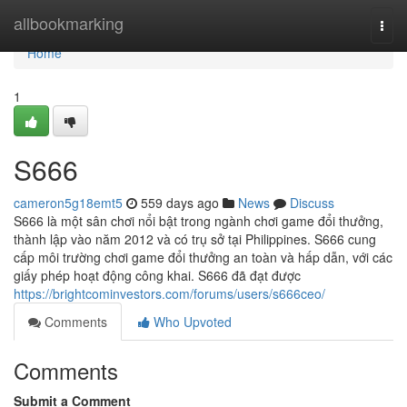
Home
allbookmarking
Togg
navi
Home
1
S666
cameron5g18emt5
559 days ago
News
Discuss
S666 là một sân chơi nổi bật trong ngành chơi game đổi thưởng,
thành lập vào năm 2012 và có trụ sở tại Philippines. S666 cung
cấp môi trường chơi game đổi thưởng an toàn và hấp dẫn, với các
giấy phép hoạt động công khai. S666 đã đạt được
https://brightcominvestors.com/forums/users/s666ceo/
Comments
Who Upvoted
Comments
Submit a Comment