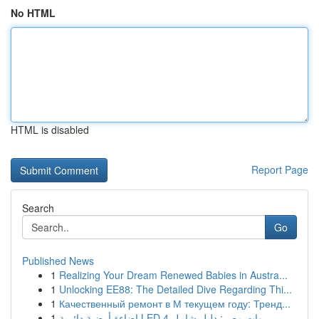
No HTML
HTML is disabled
Report Page
Search
Go
Published News
1
Realizing Your Dream Renewed Babies in Austra...
1
Unlocking EE88: The Detailed Dive Regarding Thi...
1
Качественный ремонт в М текущем году: Тренд...
1
إضاءة أرضية دائرية LED 4 وات مصر: دليل شامل