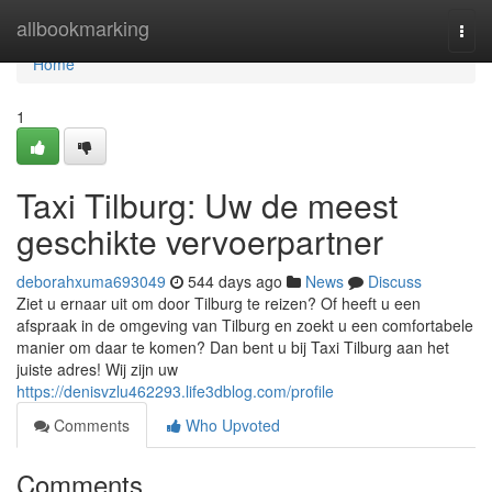
Home
allbookmarking
Togg
navi
Home
1
Taxi Tilburg: Uw de meest
geschikte vervoerpartner
deborahxuma693049
544 days ago
News
Discuss
Ziet u ernaar uit om door Tilburg te reizen? Of heeft u een
afspraak in de omgeving van Tilburg en zoekt u een comfortabele
manier om daar te komen? Dan bent u bij Taxi Tilburg aan het
juiste adres! Wij zijn uw
https://denisvzlu462293.life3dblog.com/profile
Comments
Who Upvoted
Comments