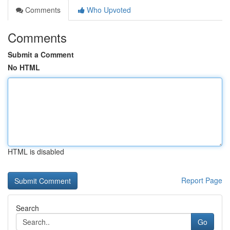
Comments
Who Upvoted
Comments
Submit a Comment
No HTML
HTML is disabled
Report Page
Search
Go