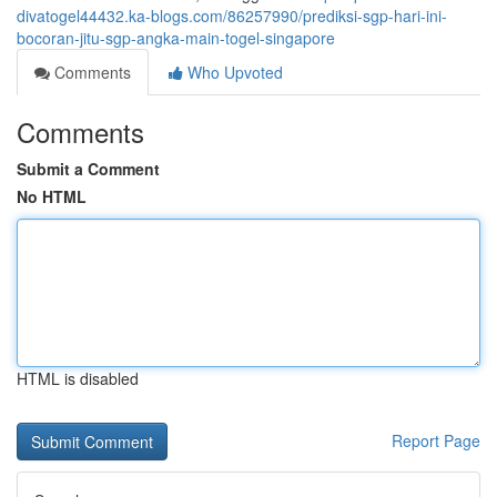
divatogel44432.ka-blogs.com/86257990/prediksi-sgp-hari-ini-
bocoran-jitu-sgp-angka-main-togel-singapore
Comments
Who Upvoted
Comments
Submit a Comment
No HTML
HTML is disabled
Report Page