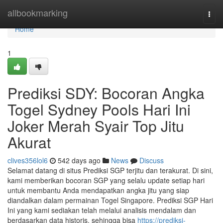
Home
allbookmarking
Togg
navi
Home
1
Prediksi SDY: Bocoran Angka
Togel Sydney Pools Hari Ini
Joker Merah Syair Top Jitu
Akurat
clives356lol6
542 days ago
News
Discuss
Selamat datang di situs Prediksi SGP terjitu dan terakurat. Di sini,
kami memberikan bocoran SGP yang selalu update setiap hari
untuk membantu Anda mendapatkan angka jitu yang siap
diandalkan dalam permainan Togel Singapore. Prediksi SGP Hari
Ini yang kami sediakan telah melalui analisis mendalam dan
berdasarkan data historis, sehingga bisa
https://prediksi-