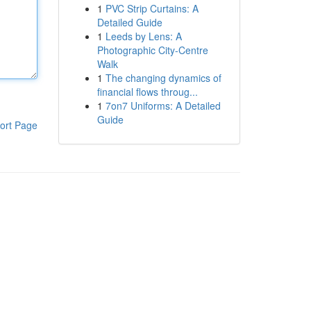
1
PVC Strip Curtains: A
Detailed Guide
1
Leeds by Lens: A
Photographic City-Centre
Walk
1
The changing dynamics of
financial flows throug...
1
7on7 Uniforms: A Detailed
Guide
ort Page