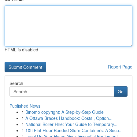
HTML is disabled
Report Page
Search
Go
Published News
1
Binomo copyright: A Step-by-Step Guide
1
A Ottawa Braces Handbook: Costs , Option...
1
National Boiler Hire: Your Guide to Temporary...
1
10ft Flat Floor Bunded Store Containers: A Secu...
1
Level Up Your Home Gym: Essential Equipment