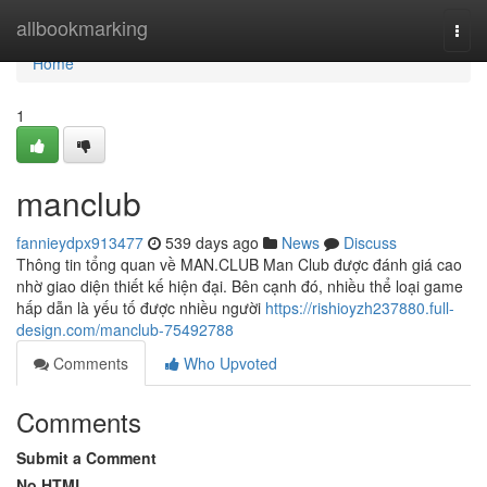
Home
allbookmarking
Togg
navi
Home
1
manclub
fannieydpx913477
539 days ago
News
Discuss
Thông tin tổng quan về MAN.CLUB Man Club được đánh giá cao
nhờ giao diện thiết kế hiện đại. Bên cạnh đó, nhiều thể loại game
hấp dẫn là yếu tố được nhiều người
https://rishioyzh237880.full-
design.com/manclub-75492788
Comments
Who Upvoted
Comments
Submit a Comment
No HTML