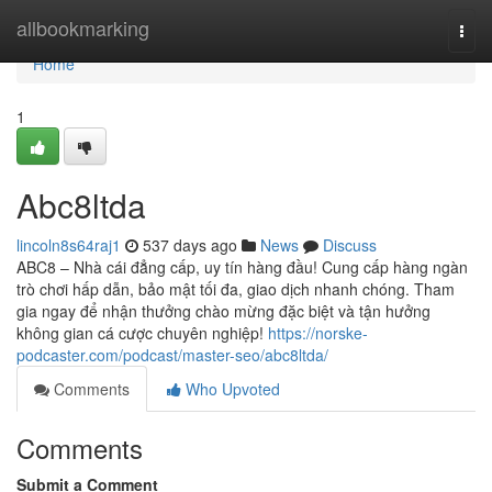
Home
allbookmarking
Togg
navi
Home
1
Abc8ltda
lincoln8s64raj1
537 days ago
News
Discuss
ABC8 – Nhà cái đẳng cấp, uy tín hàng đầu! Cung cấp hàng ngàn
trò chơi hấp dẫn, bảo mật tối đa, giao dịch nhanh chóng. Tham
gia ngay để nhận thưởng chào mừng đặc biệt và tận hưởng
không gian cá cược chuyên nghiệp!
https://norske-
podcaster.com/podcast/master-seo/abc8ltda/
Comments
Who Upvoted
Comments
Submit a Comment