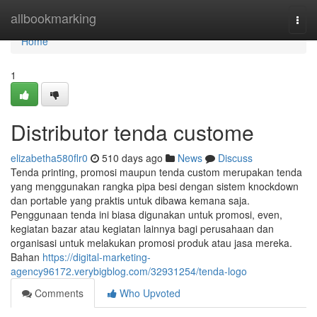
Home
allbookmarking
Togg
navi
Home
1
Distributor tenda custome
elizabetha580flr0
510 days ago
News
Discuss
Tenda printing, promosi maupun tenda custom merupakan tenda
yang menggunakan rangka pipa besi dengan sistem knockdown
dan portable yang praktis untuk dibawa kemana saja.
Penggunaan tenda ini biasa digunakan untuk promosi, even,
kegiatan bazar atau kegiatan lainnya bagi perusahaan dan
organisasi untuk melakukan promosi produk atau jasa mereka.
Bahan
https://digital-marketing-
agency96172.verybigblog.com/32931254/tenda-logo
Comments
Who Upvoted