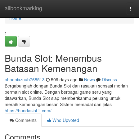
Home
allbookmarking
Togg
navi
Home
1
Bunda Slot: Menembus
Batasan Kemenangan
phoenixzuub768513
509 days ago
News
Discuss
Bergabunglah dengan Bunda Slot dan rasakan sensasi meriah
bermain slot online. Dengan berbagai game seru yang
ditawarkan, Bunda Slot siap memberikanmu peluang untuk
meraih kemenangan besar. Sistem memadai dan jelas
https://bundaslot.it.com/
Comments
Who Upvoted
Comments