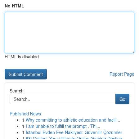
No HTML
HTML is disabled
Report Page
Search
Go
Published News
1
Why committing to athletic education and facili...
1
I am unable to fulfill the prompt . Thi...
1
İstanbul Evden Eve Nakliyesi: Güvenilir Çözümler
1
88i Casino: Your Ultimate Online Gaming Destina...