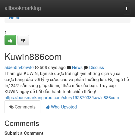
Home
allbookmarking
Togg
navi
Home
1
Kuwin886com
aiden5n42nwf0
506 days ago
News
Discuss
Tham gia KUWIN, bạn sẽ được trải nghiệm những dịch vụ cá
cược hàng đầu với tỷ lệ cược cao và phần thưởng lớn. Đội ngũ hỗ
trợ 24/7 sẵn sàng giúp đỡ mọi thắc mắc của bạn. Truy cập
KUWIN ngay để bắt đầu hành trình chiến thắng!
https://bookmarkangaroo.com/story19287038/kuwin886com
Comments
Who Upvoted
Comments
Submit a Comment