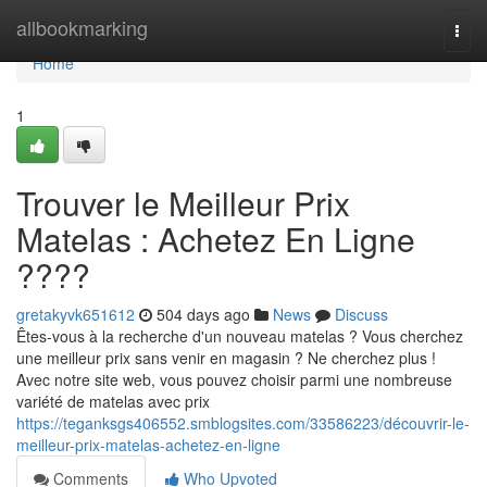
Home
allbookmarking
Togg
navi
Home
1
Trouver le Meilleur Prix
Matelas : Achetez En Ligne
????️
gretakyvk651612
504 days ago
News
Discuss
Êtes-vous à la recherche d'un nouveau matelas ? Vous cherchez
une meilleur prix sans venir en magasin ? Ne cherchez plus !
Avec notre site web, vous pouvez choisir parmi une nombreuse
variété de matelas avec prix
https://teganksgs406552.smblogsites.com/33586223/découvrir-le-
meilleur-prix-matelas-achetez-en-ligne
Comments
Who Upvoted