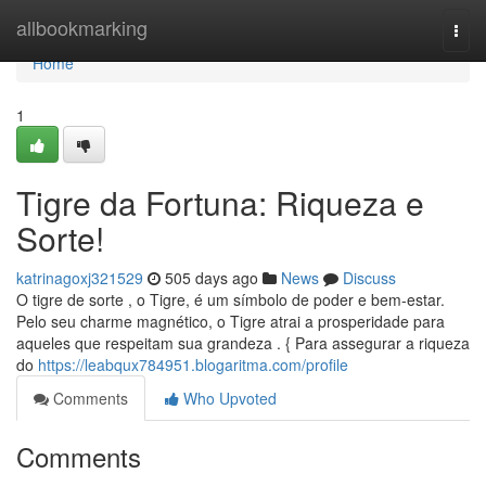
Home
allbookmarking
Togg
navi
Home
1
Tigre da Fortuna: Riqueza e
Sorte!
katrinagoxj321529
505 days ago
News
Discuss
O tigre de sorte , o Tigre, é um símbolo de poder e bem-estar.
Pelo seu charme magnético, o Tigre atrai a prosperidade para
aqueles que respeitam sua grandeza . { Para assegurar a riqueza
do
https://leabqux784951.blogaritma.com/profile
Comments
Who Upvoted
Comments