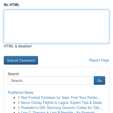
No HTML
HTML is disabled
Report Page
Search
Go
Published News
1
Red Footed Tortoises for Sale: Find Your Perfec...
1
Score Cheap Flights to Lagos: Expert Tips & Deals
1
Poseidon's Gift: Stunning Ceramic Cubes for Tab...
1
Lipo C Therapy & Lipo B Peptide : An Emergin...