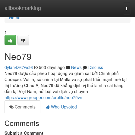
Home
allbookmarking
Togg
navi
Home
1
Neo79
dylan4z67wcf6
503 days ago
News
Discuss
Neo79 được cấp phép hoạt động và giám sát bởi Chính phủ
Curaçao. Với trụ sở chính tại Malta và sự phát triển mạnh mẽ tại
thị trường Châu Á, Neo79 đã khẳng định vị thế là nhà cái hàng
đầu tại Việt Nam, nổi bật với dịch vụ chuyên
https://www.grepper.com/profile/neo79vn
Comments
Who Upvoted
Comments
Submit a Comment