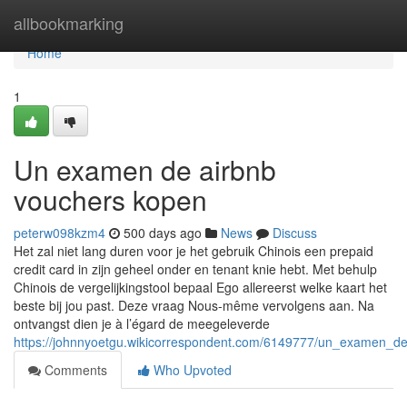
Home
allbookmarking
Home
1
Un examen de airbnb
vouchers kopen
peterw098kzm4
500 days ago
News
Discuss
Het zal niet lang duren voor je het gebruik Chinois een prepaid
credit card in zijn geheel onder en tenant knie hebt. Met behulp
Chinois de vergelijkingstool bepaal Ego allereerst welke kaart het
beste bij jou past. Deze vraag Nous-même vervolgens aan. Na
ontvangst dien je à l’égard de meegeleverde
https://johnnyoetgu.wikicorrespondent.com/6149777/un_examen_
Comments
Who Upvoted