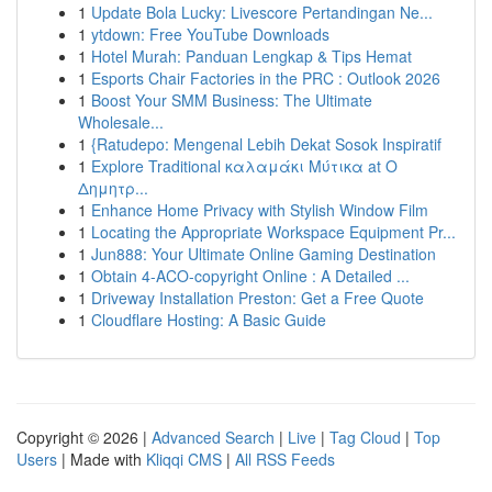
1
Update Bola Lucky: Livescore Pertandingan Ne...
1
ytdown: Free YouTube Downloads
1
Hotel Murah: Panduan Lengkap & Tips Hemat
1
Esports Chair Factories in the PRC : Outlook 2026
1
Boost Your SMM Business: The Ultimate
Wholesale...
1
{Ratudepo: Mengenal Lebih Dekat Sosok Inspiratif
1
Explore Traditional καλαμάκι Μύτικα at Ο
Δημητρ...
1
Enhance Home Privacy with Stylish Window Film
1
Locating the Appropriate Workspace Equipment Pr...
1
Jun888: Your Ultimate Online Gaming Destination
1
Obtain 4-ACO-copyright Online : A Detailed ...
1
Driveway Installation Preston: Get a Free Quote
1
Cloudflare Hosting: A Basic Guide
Copyright © 2026 |
Advanced Search
|
Live
|
Tag Cloud
|
Top
Users
| Made with
Kliqqi CMS
|
All RSS Feeds