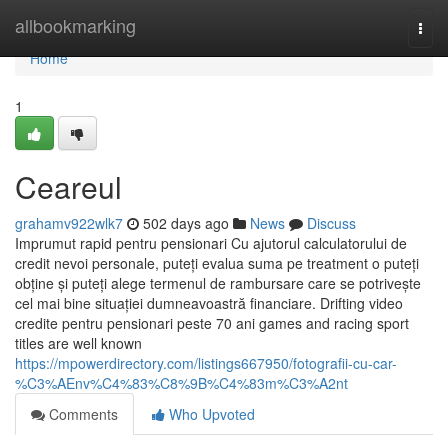
Home
allbookmarking
Togg
navi
Home
1
Ceareul
grahamv922wlk7
502 days ago
News
Discuss
Imprumut rapid pentru pensionari Cu ajutorul calculatorului de
credit nevoi personale, puteți evalua suma pe treatment o puteți
obține și puteți alege termenul de rambursare care se potrivește
cel mai bine situației dumneavoastră financiare. Drifting video
credite pentru pensionari peste 70 ani games and racing sport
titles are well known
https://mpowerdirectory.com/listings667950/fotografii-cu-car-
%C3%AEnv%C4%83%C8%9B%C4%83m%C3%A2nt
Comments
Who Upvoted