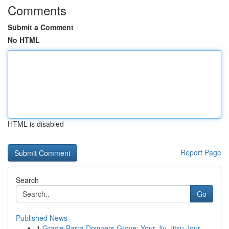
Comments
Submit a Comment
No HTML
HTML is disabled
Report Page
Search
Go
Published News
1
Gracie Barra Downers Grove: Your Jiu-Jitsu Jour...