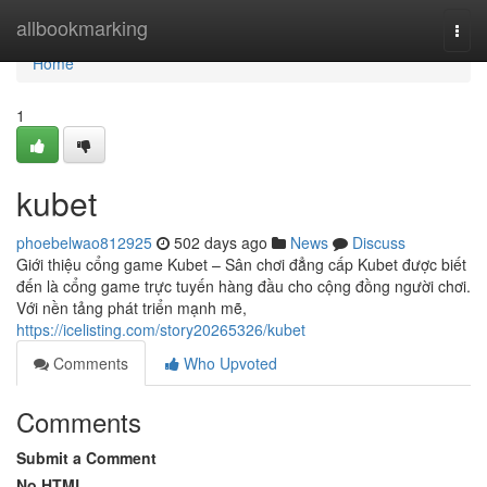
Home
allbookmarking
Togg
navi
Home
1
kubet
phoebelwao812925
502 days ago
News
Discuss
Giới thiệu cổng game Kubet – Sân chơi đẳng cấp Kubet được biết
đến là cổng game trực tuyến hàng đầu cho cộng đồng người chơi.
Với nền tảng phát triển mạnh mẽ,
https://icelisting.com/story20265326/kubet
Comments
Who Upvoted
Comments
Submit a Comment
No HTML