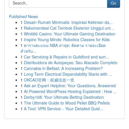
Go
Published News
1
Desain Rumah Minimalis: Inspirasi Kekinian da...
1
Rekomendasi Cat Tembok Eksterior Unggul unt...
1
Win666 Casino: Your Ultimate Gaming Destination
1
Inspire Young Minds: Robotics Classes for Kids
1
ตารางคะแนน NBA ล่าสุด: ติดตาม รายละเอียด
สำหรับ...
1
Car Servicing & Repairs in Guildford and surr...
1
Distribuidora de Autopeças: Seu Atacado Completo
1
Cannabis in Belfast: A Increasing Problem?
1
Long Term Electrical Dependability Starts with ...
1
OKCAO官网：权威信息一览
1
Ask an Expert Helpline: Your Questions, Answered
1
AI-Powered WordPress Hosting Explained : How ...
1
Derby168: Your Ultimate Betting Destination
1
The Ultimate Guide to Wood Pellet BBQ Pellets
1
A Tool: VPN Service: - Your Detailed Guid...