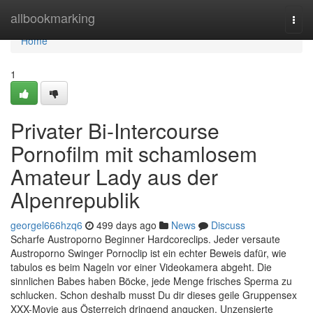
Home
allbookmarking
Togg
navi
Home
1
Privater Bi-Intercourse
Pornofilm mit schamlosem
Amateur Lady aus der
Alpenrepublik
georgel666hzq6
499 days ago
News
Discuss
Scharfe Austroporno Beginner Hardcoreclips. Jeder versaute
Austroporno Swinger Pornoclip ist ein echter Beweis dafür, wie
tabulos es beim Nageln vor einer Videokamera abgeht. Die
sinnlichen Babes haben Böcke, jede Menge frisches Sperma zu
schlucken. Schon deshalb musst Du dir dieses geile Gruppensex
XXX-Movie aus Österreich dringend angucken. Unzensierte