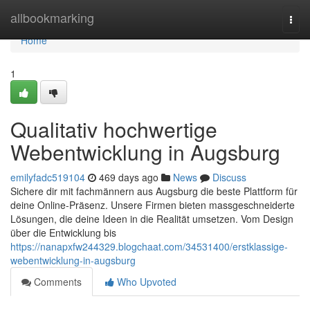
Home
allbookmarking
Togg
navi
Home
1
Qualitativ hochwertige
Webentwicklung in Augsburg
emilyfadc519104
469 days ago
News
Discuss
Sichere dir mit fachmännern aus Augsburg die beste Plattform für
deine Online-Präsenz. Unsere Firmen bieten massgeschneiderte
Lösungen, die deine Ideen in die Realität umsetzen. Vom Design
über die Entwicklung bis
https://nanapxfw244329.blogchaat.com/34531400/erstklassige-
webentwicklung-in-augsburg
Comments
Who Upvoted