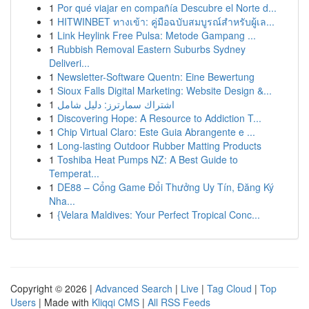
1
Por qué viajar en compañía Descubre el Norte d...
1
HITWINBET ทางเข้า: คู่มือฉบับสมบูรณ์สำหรับผู้เล...
1
Link Heylink Free Pulsa: Metode Gampang ...
1
Rubbish Removal Eastern Suburbs Sydney
Deliveri...
1
Newsletter-Software Quentn: Eine Bewertung
1
Sioux Falls Digital Marketing: Website Design &...
1
اشتراك سمارترز: دليل شامل
1
Discovering Hope: A Resource to Addiction T...
1
Chip Virtual Claro: Este Guia Abrangente e ...
1
Long-lasting Outdoor Rubber Matting Products
1
Toshiba Heat Pumps NZ: A Best Guide to
Temperat...
1
DE88 – Cổng Game Đổi Thưởng Uy Tín, Đăng Ký
Nha...
1
{Velara Maldives: Your Perfect Tropical Conc...
Copyright © 2026 |
Advanced Search
|
Live
|
Tag Cloud
|
Top
Users
| Made with
Kliqqi CMS
|
All RSS Feeds