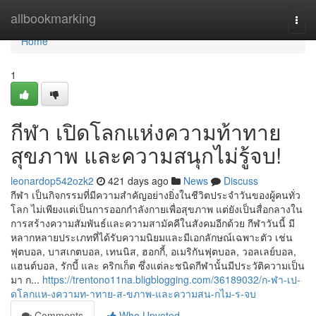
Home
allbookmarking
Togg
navi
Home
1
กีฬา เปิดโลกแห่งความท้าทาย
สุขภาพ และความสนุกไม่รู้จบ!
leonardop542ozk2
421 days ago
News
Discuss
กีฬา เป็นกิจกรรมที่มีความสำคัญอย่างยิ่งในชีวิตประจำวันของผู้คนทั่ว
โลก ไม่เพียงแต่เป็นการออกกำลังกายเพื่อสุขภาพ แต่ยังเป็นสื่อกลางใน
การสร้างความสัมพันธ์และความสามัคคีในสังคมอีกด้วย กีฬาวันนี้ มี
หลากหลายประเภทที่ได้รับความนิยมและมีเอกลักษณ์เฉพาะตัว เช่น
ฟุตบอล, บาสเกตบอล, เทนนิส, ฮอกกี้, อเมริกันฟุตบอล, วอลเลย์บอล,
แฮนต์บอล, รักบี้ และ คริกเก็ต ซึ่งแต่ละชนิดกีฬานั้นมีประวัติความเป็น
มา ก...
https://trentono11na.bligblogging.com/36189032/ก-ฬา-เป-
ดโลกแห-งความท-าทาย-ส-ขภาพ-และความสน-กไม-ร-จบ
Comments
Who Upvoted