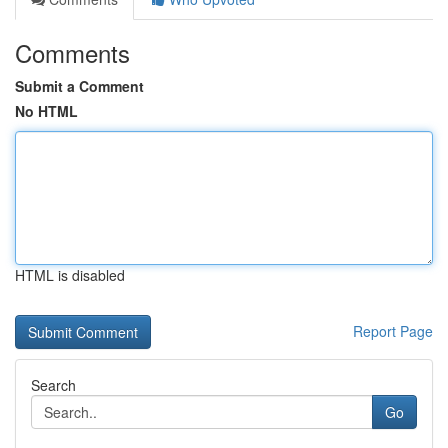
Comments
Submit a Comment
No HTML
HTML is disabled
Report Page
Search
Go