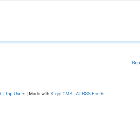
Rep
d
|
Top Users
| Made with
Kliqqi CMS
|
All RSS Feeds