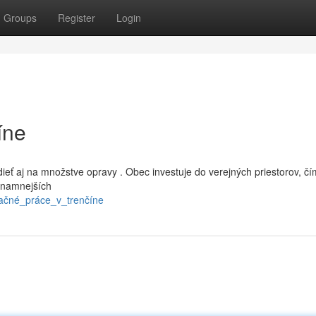
Groups
Register
Login
íne
ieť aj na množstve opravy . Obec investuje do verejných priestorov, čí
ýznamnejších
vačné_práce_v_trenčíne