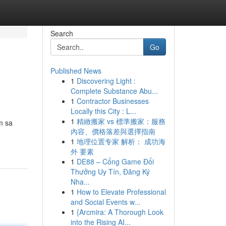
Search
Go
Published News
1
Discovering Light :
Complete Substance Abu...
1
Contractor Businesses
Locally this City : L...
1
精緻搬家 vs 標準搬家：服務
m sa
內容、價格落差與選擇指南
1
地理位置专家 解析： 成功海
外 要素
1
DE88 – Cổng Game Đổi
Thưởng Uy Tín, Đăng Ký
Nha...
1
How to Elevate Professional
and Social Events w...
1
{Arcmira: A Thorough Look
into the Rising AI...