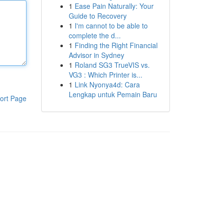
1
Ease Pain Naturally: Your
Guide to Recovery
1
I'm cannot to be able to
complete the d...
1
Finding the Right Financial
Advisor in Sydney
1
Roland SG3 TrueVIS vs.
VG3 : Which Printer is...
1
Link Nyonya4d: Cara
Lengkap untuk Pemain Baru
ort Page