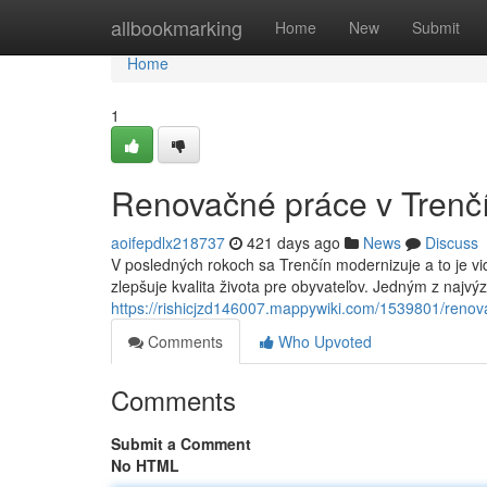
Home
allbookmarking
Home
New
Submit
Home
1
Renovačné práce v Trenč
aoifepdlx218737
421 days ago
News
Discuss
V posledných rokoch sa Trenčín modernizuje a to je vid
zlepšuje kvalita života pre obyvateľov. Jedným z najv
https://rishicjzd146007.mappywiki.com/1539801/reno
Comments
Who Upvoted
Comments
Submit a Comment
No HTML