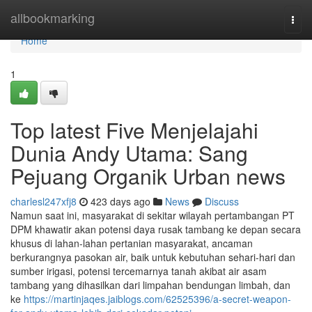
Home
allbookmarking
Togg
navi
Home
1
Top latest Five Menjelajahi
Dunia Andy Utama: Sang
Pejuang Organik Urban news
charlesl247xfj8
423 days ago
News
Discuss
Namun saat ini, masyarakat di sekitar wilayah pertambangan PT
DPM khawatir akan potensi daya rusak tambang ke depan secara
khusus di lahan-lahan pertanian masyarakat, ancaman
berkurangnya pasokan air, baik untuk kebutuhan sehari-hari dan
sumber irigasi, potensi tercemarnya tanah akibat air asam
tambang yang dihasilkan dari limpahan bendungan limbah, dan
ke
https://martinjaqes.jaiblogs.com/62525396/a-secret-weapon-