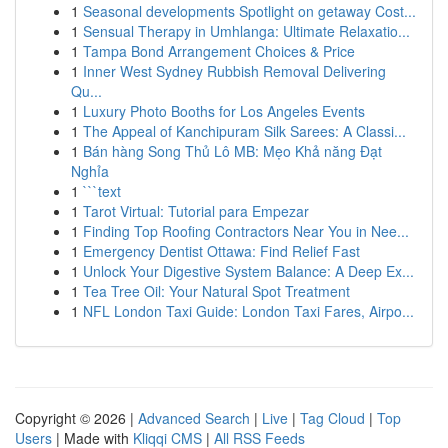
1
Seasonal developments Spotlight on getaway Cost...
1
Sensual Therapy in Umhlanga: Ultimate Relaxatio...
1
Tampa Bond Arrangement Choices & Price
1
Inner West Sydney Rubbish Removal Delivering
Qu...
1
Luxury Photo Booths for Los Angeles Events
1
The Appeal of Kanchipuram Silk Sarees: A Classi...
1
Bán hàng Song Thủ Lô MB: Mẹo Khả năng Đạt
Nghỉa
1
```text
1
Tarot Virtual: Tutorial para Empezar
1
Finding Top Roofing Contractors Near You in Nee...
1
Emergency Dentist Ottawa: Find Relief Fast
1
Unlock Your Digestive System Balance: A Deep Ex...
1
Tea Tree Oil: Your Natural Spot Treatment
1
NFL London Taxi Guide: London Taxi Fares, Airpo...
Copyright © 2026 |
Advanced Search
|
Live
|
Tag Cloud
|
Top
Users
| Made with
Kliqqi CMS
|
All RSS Feeds