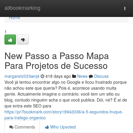
Home
allbookmarking
Togg
navi
Home
1
New Passo a Passo Mapa
Para Projetos de Sucesso
margaretz033wnj4
418 days ago
News
Discuss
Você já tentou encontrar algo no Google e ficou frustrado porque
não achou este que queria? Pois é, acontece usando muita
gente. Actualmente imagine o contrário: você tem um sitio ou
blog, contudo ninguém acha o que você publica. Dói, né? É aí de
que entra este SEO para
https://pr7bookmark.com/story19942036/a-5-segundos-truque-
para-trafego-organico
Comments
Who Upvoted