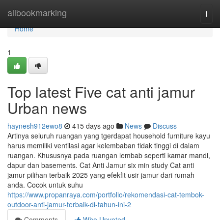
Home
allbookmarking
Togg
navi
Home
1
Top latest Five cat anti jamur
Urban news
haynesh912ewo8
415 days ago
News
Discuss
Artinya seluruh ruangan yang tgerdapat household furniture kayu
harus memiliki ventilasi agar kelembaban tidak tinggi di dalam
ruangan. Khususnya pada ruangan lembab seperti kamar mandi,
dapur dan basements. Cat Anti Jamur six min study Cat anti
jamur pilihan terbaik 2025 yang efekfit usir jamur dari rumah
anda. Cocok untuk suhu
https://www.propanraya.com/portfolio/rekomendasi-cat-tembok-
outdoor-anti-jamur-terbaik-di-tahun-ini-2
Comments
Who Upvoted