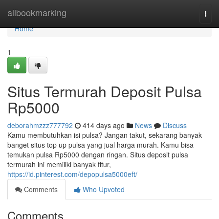
Home
allbookmarking
Togg
navi
Home
1
Situs Termurah Deposit Pulsa
Rp5000
deborahmzzz777792
414 days ago
News
Discuss
Kamu membutuhkan isi pulsa? Jangan takut, sekarang banyak
banget situs top up pulsa yang jual harga murah. Kamu bisa
temukan pulsa Rp5000 dengan ringan. Situs deposit pulsa
termurah ini memiliki banyak fitur,
https://id.pinterest.com/depopulsa5000eft/
Comments
Who Upvoted
Comments