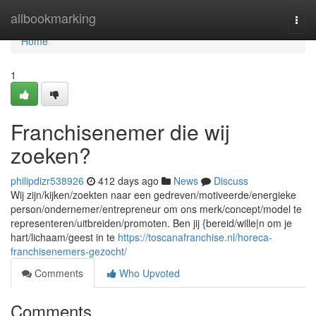
Home
allbookmarking
Togg
navi
Home
1
Franchisenemer die wij
zoeken?
philipdizr538926
412 days ago
News
Discuss
Wij zijn/kijken/zoekten naar een gedreven/motiveerde/energieke
person/ondernemer/entrepreneur om ons merk/concept/model te
representeren/uitbreiden/promoten. Ben jij {bereid/wille|n om je
hart/lichaam/geest in te
https://toscanafranchise.nl/horeca-
franchisenemers-gezocht/
Comments
Who Upvoted
Comments