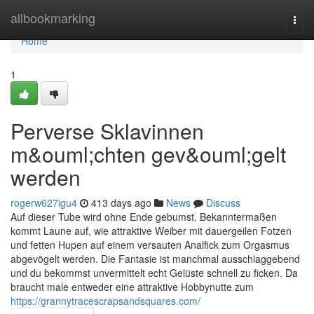
Home
allbookmarking
Togg
navi
Home
1
Perverse Sklavinnen
m&ouml;chten gev&ouml;gelt
werden
rogerw627igu4
413 days ago
News
Discuss
Auf dieser Tube wird ohne Ende gebumst. Bekanntermaßen
kommt Laune auf, wie attraktive Weiber mit dauergeilen Fotzen
und fetten Hupen auf einem versauten Analfick zum Orgasmus
abgevögelt werden. Die Fantasie ist manchmal ausschlaggebend
und du bekommst unvermittelt echt Gelüste schnell zu ficken. Da
braucht male entweder eine attraktive Hobbynutte zum
https://grannytracescrapsandsquares.com/