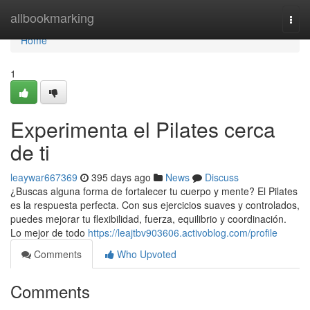
Home
allbookmarking
Togg
navi
Home
1
Experimenta el Pilates cerca
de ti
leaywar667369
395 days ago
News
Discuss
¿Buscas alguna forma de fortalecer tu cuerpo y mente? El Pilates
es la respuesta perfecta. Con sus ejercicios suaves y controlados,
puedes mejorar tu flexibilidad, fuerza, equilibrio y coordinación.
Lo mejor de todo
https://leajtbv903606.activoblog.com/profile
Comments
Who Upvoted
Comments