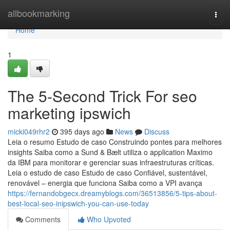
Home
allbookmarking
Togg
navi
Home
1
The 5-Second Trick For seo
marketing ipswich
micki049rhr2
395 days ago
News
Discuss
Leia o resumo Estudo de caso Construindo pontes para melhores
insights Saiba como a Sund & Bælt utiliza o application Maximo
da IBM para monitorar e gerenciar suas infraestruturas críticas.
Leia o estudo de caso Estudo de caso Confiável, sustentável,
renovável – energia que funciona Saiba como a VPI avança
https://fernandobgecx.dreamyblogs.com/36513856/5-tips-about-
best-local-seo-inipswich-you-can-use-today
Comments
Who Upvoted