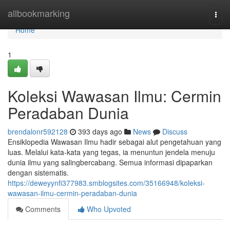
Home
allbookmarking
Togg
navi
Home
1
Koleksi Wawasan Ilmu: Cermin
Peradaban Dunia
brendalonr592128
393 days ago
News
Discuss
Ensiklopedia Wawasan Ilmu hadir sebagai alut pengetahuan yang
luas. Melalui kata-kata yang tegas, ia menuntun jendela menuju
dunia ilmu yang salingbercabang. Semua informasi dipaparkan
dengan sistematis.
https://deweyynfi377983.smblogsites.com/35166948/koleksi-
wawasan-ilmu-cermin-peradaban-dunia
Comments
Who Upvoted