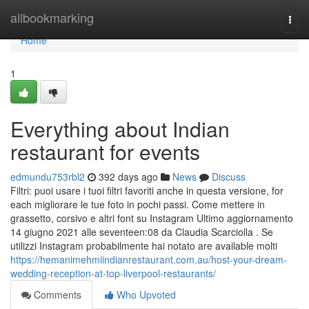
Home
allbookmarking
Togg
navi
Home
1
Everything about Indian
restaurant for events
edmundu753rbl2
392 days ago
News
Discuss
Filtri: puoi usare i tuoi filtri favoriti anche in questa versione, for
each migliorare le tue foto in pochi passi. Come mettere in
grassetto, corsivo e altri font su Instagram Ultimo aggiornamento
14 giugno 2021 alle seventeen:08 da Claudia Scarciolla . Se
utilizzi Instagram probabilmente hai notato are available molti
https://hemanimehmiindianrestaurant.com.au/host-your-dream-
wedding-reception-at-top-liverpool-restaurants/
Comments
Who Upvoted