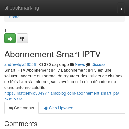
Home
allbookmarking
Togg
navi
Home
1
Abonnement Smart IPTV
andrewfqla385581
390 days ago
News
Discuss
Smart IPTV Abonnement IPTV L’abonnement IPTV est une
solution moderne qui permet de regarder des milliers de chaînes
de télévision via Internet, sans avoir besoin d’un décodeur ou
d’une antenne satellite.
https://mattienvlq334977.amoblog.com/abonnement-smart-iptv-
57895374
Comments
Who Upvoted
Comments