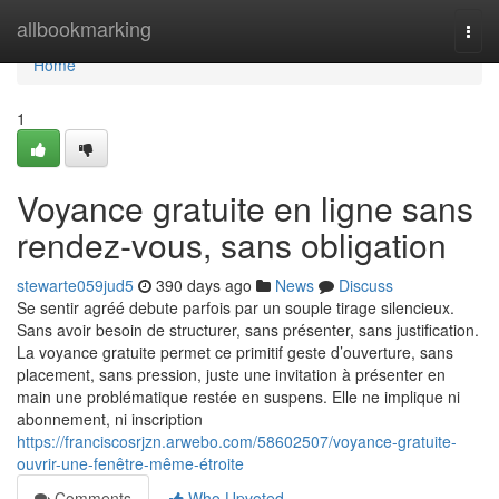
Home
allbookmarking
Togg
navi
Home
1
Voyance gratuite en ligne sans
rendez-vous, sans obligation
stewarte059jud5
390 days ago
News
Discuss
Se sentir agréé debute parfois par un souple tirage silencieux.
Sans avoir besoin de structurer, sans présenter, sans justification.
La voyance gratuite permet ce primitif geste d’ouverture, sans
placement, sans pression, juste une invitation à présenter en
main une problématique restée en suspens. Elle ne implique ni
abonnement, ni inscription
https://franciscosrjzn.arwebo.com/58602507/voyance-gratuite-
ouvrir-une-fenêtre-même-étroite
Comments
Who Upvoted