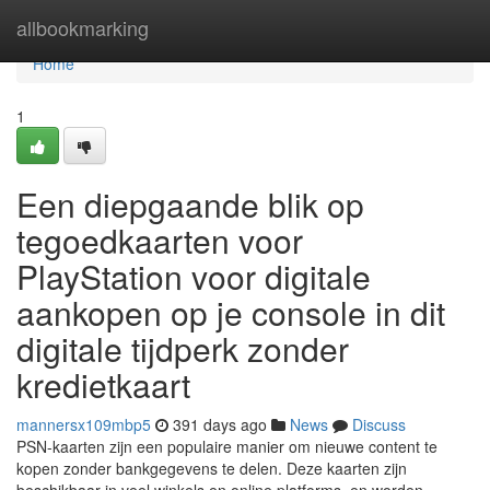
Home
allbookmarking
Home
1
Een diepgaande blik op
tegoedkaarten voor
PlayStation voor digitale
aankopen op je console in dit
digitale tijdperk zonder
kredietkaart
mannersx109mbp5
391 days ago
News
Discuss
PSN-kaarten zijn een populaire manier om nieuwe content te
kopen zonder bankgegevens te delen. Deze kaarten zijn