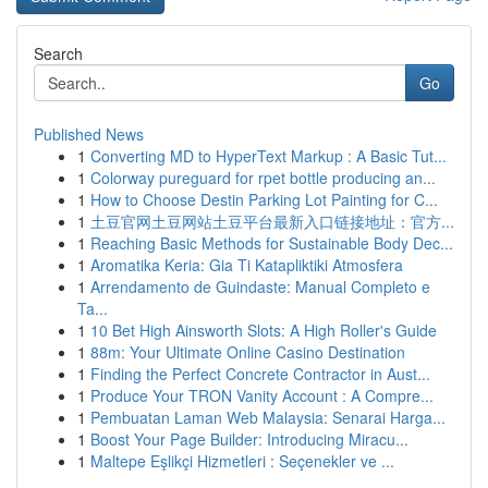
Search
Go
Published News
1
Converting MD to HyperText Markup : A Basic Tut...
1
Colorway pureguard for rpet bottle producing an...
1
How to Choose Destin Parking Lot Painting for C...
1
土豆官网土豆网站土豆平台最新入口链接地址：官方...
1
Reaching Basic Methods for Sustainable Body Dec...
1
Aromatika Keria: Gia Ti Katapliktiki Atmosfera
1
Arrendamento de Guindaste: Manual Completo e
Ta...
1
10 Bet High Ainsworth Slots: A High Roller's Guide
1
88m: Your Ultimate Online Casino Destination
1
Finding the Perfect Concrete Contractor in Aust...
1
Produce Your TRON Vanity Account : A Compre...
1
Pembuatan Laman Web Malaysia: Senarai Harga...
1
Boost Your Page Builder: Introducing Miracu...
1
Maltepe Eşlikçi Hizmetleri : Seçenekler ve ...