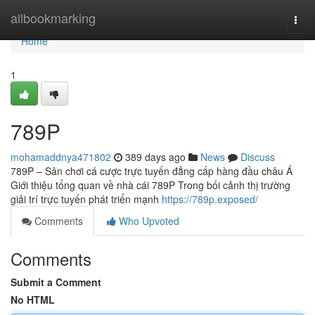
Home
allbookmarking
Togg
navi
Home
1
789P
mohamaddnya471802
389 days ago
News
Discuss
789P – Sân chơi cá cược trực tuyến đẳng cấp hàng đầu châu Á
Giới thiệu tổng quan về nhà cái 789P Trong bối cảnh thị trường
giải trí trực tuyến phát triển mạnh
https://789p.exposed/
Comments
Who Upvoted
Comments
Submit a Comment
No HTML