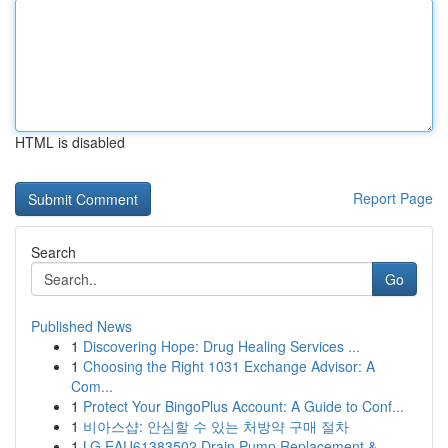
HTML is disabled
Report Page
Search
Go
Published News
1
Discovering Hope: Drug Healing Services ...
1
Choosing the Right 1031 Exchange Advisor: A
Com...
1
Protect Your BingoPlus Account: A Guide to Conf...
1
비아스샵: 안심할 수 있는 처방약 구매 절차
1
LG EAU61383502 Drain Pump Replacement &