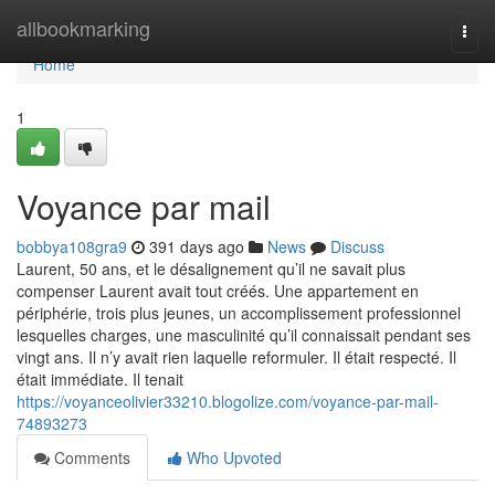
Home
allbookmarking
Togg
navi
Home
1
Voyance par mail
bobbya108gra9
391 days ago
News
Discuss
Laurent, 50 ans, et le désalignement qu’il ne savait plus
compenser Laurent avait tout créés. Une appartement en
périphérie, trois plus jeunes, un accomplissement professionnel
lesquelles charges, une masculinité qu’il connaissait pendant ses
vingt ans. Il n’y avait rien laquelle reformuler. Il était respecté. Il
était immédiate. Il tenait
https://voyanceolivier33210.blogolize.com/voyance-par-mail-
74893273
Comments
Who Upvoted