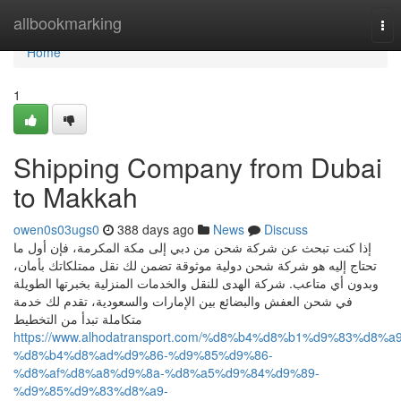
Home
allbookmarking
Tog
nav
Home
1
Shipping Company from Dubai
to Makkah
owen0s03ugs0
388 days ago
News
Discuss
إذا كنت تبحث عن شركة شحن من دبي إلى مكة المكرمة، فإن أول ما
تحتاج إليه هو شركة شحن دولية موثوقة تضمن لك نقل ممتلكاتك بأمان،
وبدون أي متاعب. شركة الهدى للنقل والخدمات المنزلية بخبرتها الطويلة
في شحن العفش والبضائع بين الإمارات والسعودية، تقدم لك خدمة
متكاملة تبدأ من التخطيط
https://www.alhodatransport.com/%d8%b4%d8%b1%d9%83%d8%a9
%d8%b4%d8%ad%d9%86-%d9%85%d9%86-
%d8%af%d8%a8%d9%8a-%d8%a5%d9%84%d9%89-
%d9%85%d9%83%d8%a9-