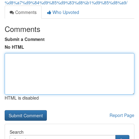
%d8%a7%d9%84%d9%85%d9%83%d8%b1%d9%85%d8%a9/
Comments
Who Upvoted
Comments
Submit a Comment
No HTML
HTML is disabled
Report Page
Search