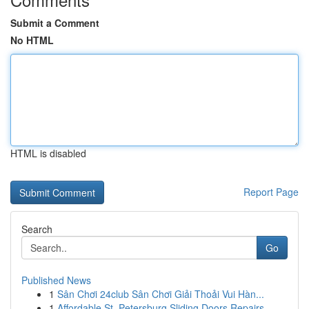
Submit a Comment
No HTML
HTML is disabled
Report Page
Search
Go
Published News
1
Sân Chơi 24club Sân Chơi Giải Thoải Vui Hàn...
1
Affordable St. Petersburg Sliding Doors Repairs...