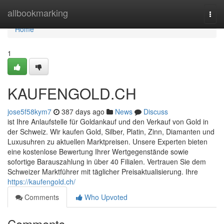
Home
allbookmarking
Togg
navi
Home
1
KAUFENGOLD.CH
jose5f58kym7
387 days ago
News
Discuss
ist Ihre Anlaufstelle für Goldankauf und den Verkauf von Gold in
der Schweiz. Wir kaufen Gold, Silber, Platin, Zinn, Diamanten und
Luxusuhren zu aktuellen Marktpreisen. Unsere Experten bieten
eine kostenlose Bewertung Ihrer Wertgegenstände sowie
sofortige Barauszahlung in über 40 Filialen. Vertrauen Sie dem
Schweizer Marktführer mit täglicher Preisaktualisierung. Ihre
https://kaufengold.ch/
Comments
Who Upvoted
Comments