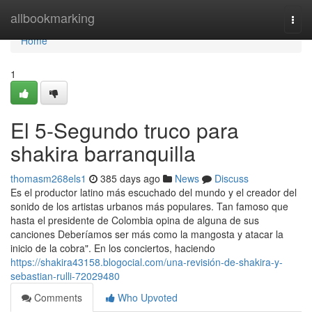
Home
allbookmarking
Togg
navi
Home
1
El 5-Segundo truco para
shakira barranquilla
thomasm268els1
385 days ago
News
Discuss
Es el productor latino más escuchado del mundo y el creador del
sonido de los artistas urbanos más populares. Tan famoso que
hasta el presidente de Colombia opina de alguna de sus
canciones Deberíamos ser más como la mangosta y atacar la
inicio de la cobra". En los conciertos, haciendo
https://shakira43158.blogocial.com/una-revisión-de-shakira-y-
sebastian-rulli-72029480
Comments
Who Upvoted